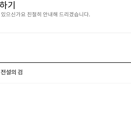
하기
 있으신가요 친절히 안내해 드리겠습니다.
 전설의 검